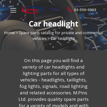
מ.
03-550-0903
menu
פינס
opener
Car headlight
Home
>
Spare parts catalog for private and commercial
vehicles
>
Car headlight
On this page you will find a
variety of car headlights and
lighting parts for all types of
vehicles - headlights, taillights,
fog lights, signals, road lighting
and related accessories. M.Pins
Ltd. provides quality spare parts
for a variety of models and with