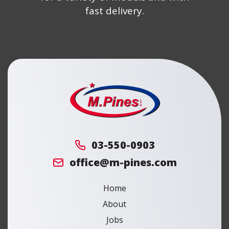
fast delivery.
מ.
פינס
03-550-0903
office@m-pines.com
Home
About
Jobs