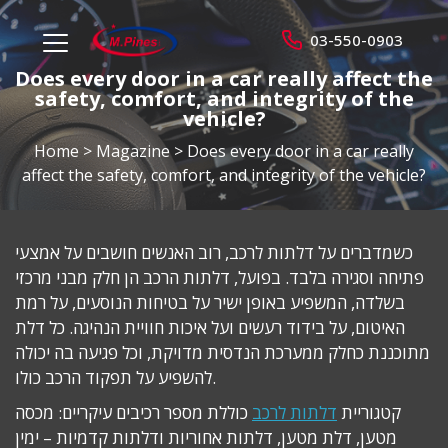
מ.
03-550-0903
menu
פינס
opener
Does every door in a car really affect the
safety, comfort, and integrity of the
vehicle?
Home
>
Magazine
>
Does every door in a car really
affect the safety, comfort, and integrity of the vehicle?
כשמדברים על דלתות לרכב, רוב האנשים חושבים על אמצעי
פתיחה וסגירה בלבד. בפועל, דלתות הרכב הן חלק מבני מרכזי
בשלדה, המשפיע באופן ישיר על בטיחות הנוסעים, על רמת
האיטום, על בידוד רעשים ועל איכות חוויית הנהיגה. כל דלת
מתוכננת כחלק ממערכת הנדסית מדויקת, וכל פגיעה בה יכולה
להשפיע על תפקוד הרכב כולו.
קטגוריית
דלתות לרכב
כוללת מספר רכיבים עיקריים: מכסה
מטען, דלת מטען, דלתות אחוריות ודלתות קדמיות – ימין