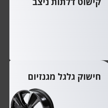
קישוט דלתות ניצב
חישוק גלגל מגנזיום