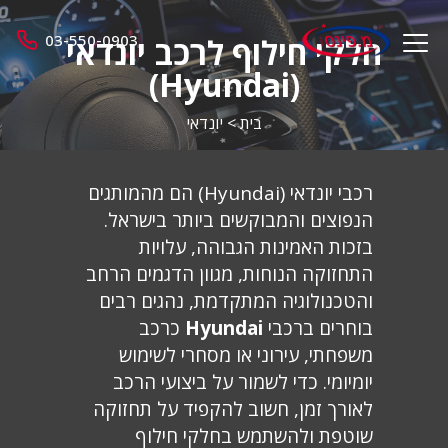
מ.
03-550-0903
חלקי חילוף לרכב יונדאי
menu
פינס
opener
(Hyundai)
בית
>
יונדאי
רכבי יונדאי (Hyundai) הם מהמותגים
הנפוצים והמבוקשים ביותר בישראל.
בזכות האמינות הגבוהה, עלויות
התחזוקה הנוחות, מגוון הדגמים הרחב
והטכנולוגיה המתקדמת, נהגים רבים
בוחרים ברכבי
Hyundai
כרכב
משפחתי, עירוני או מסחרי לשימוש
יומיומי. כדי לשמור על ביצועי הרכב
לאורך זמן, חשוב להקפיד על תחזוקה
שוטפת ולהשתמש בחלקי חילוף