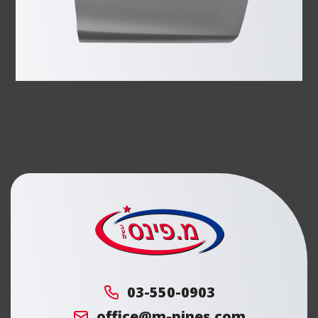
מ.
פינס
03-550-0903
office@m-pines.com