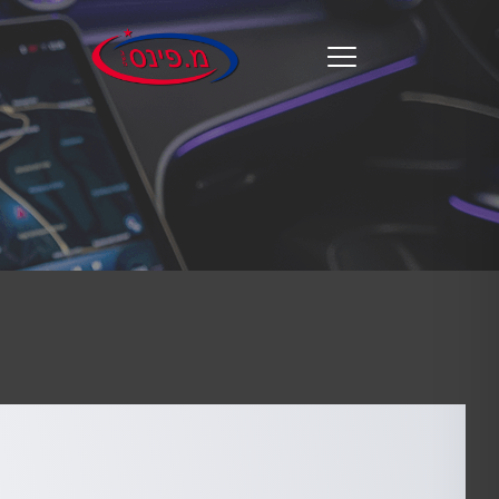
מ.
פינס
menu
opener