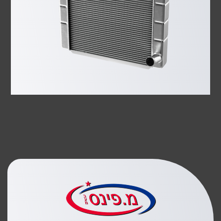
מ.
פינס