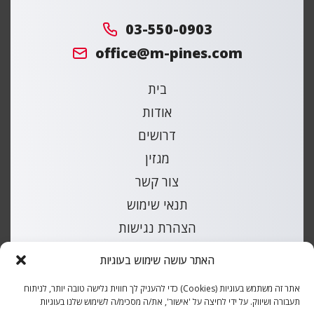
03-550-0903
office@m-pines.com
בית
אודות
דרושים
מגזין
צור קשר
תנאי שימוש
הצהרת נגישות
מפת אתר
האתר עושה שימוש בעוגיות
קטלוג חלקי חילוף לרכבים
אתר זה משתמש בעוגיות (Cookies) כדי להעניק לך חווית גלישה טובה יותר, לניתוח
תעבורה ושיווק. על ידי לחיצה על 'אישור', את/ה מסכימ/ה לשימוש שלנו בעוגיות
כל הזכויות שמורות למ.פינס |