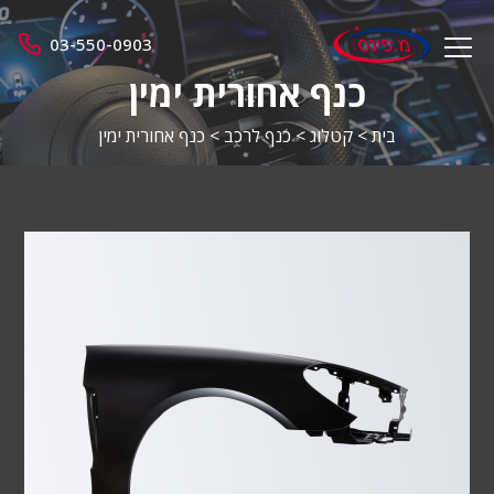
מ.
03-550-0903
menu
פינס
opener
כנף אחורית ימין
בית
>
קטלוג
>
כנף לרכב
>
כנף אחורית ימין