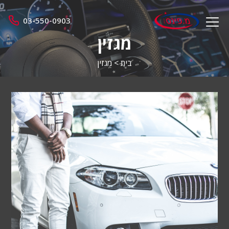
מ.
03-550-0903
menu
פינס
opener
מגזין
בית
>
מגזין