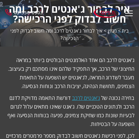
איך לבחור ג'אנטים לרכב ומה
מ.
03-550-0903
menu
פינס
חשוב לבדוק לפני הרכישה?
opener
בית
>
מגזין
>
איך לבחור ג'אנטים לרכב ומה חשוב לבדוק לפני
הרכישה?
ג'אנטים לרכב הם אחד האלמנטים הבולטים ביותר במראה
החיצוני של הרכב, אך התפקיד שלהם אינו מסתכם רק בעיצוב.
מעבר לשדרוג המראה, לג'אנטים יש השפעה על התאמת
הצמיגים, תחושת הנהיגה, יציבות הרכב ונוחות הנסיעה.
בחירה נכונה של
ג'אנטים לרכב
דורשת התאמה מדויקת לדגם
הרכב ולנתונים הטכניים שלו. ג'אנט שאינו מתאים עלול לגרום
לבעיות שונות כמו שחיקת צמיגים, פגיעה בנוחות הנסיעה ואף
השפעה על הבטיחות.
לכן, לפני רכישת ג'אנטים חשוב לבדוק מספר פרמטרים מרכזיים