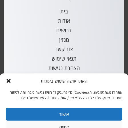
בית
אודות
דרושים
מגזין
צור קשר
תנאי שימוש
הצהרת נגישות
מפת אתר
האתר עושה שימוש בעוגיות
קטלוג חלקי חילוף לרכבים
אתר זה משתמש בעוגיות (Cookies) כדי להעניק לך חווית גלישה טובה יותר, לניתוח
תעבורה ושיווק. על ידי לחיצה על 'אישור', את/ה מסכימ/ה לשימוש שלנו בעוגיות
כל הזכויות שמורות למ.פינס |
עיצוב ובנייה
אקסטרה דיגיטל
אישור
דחייה